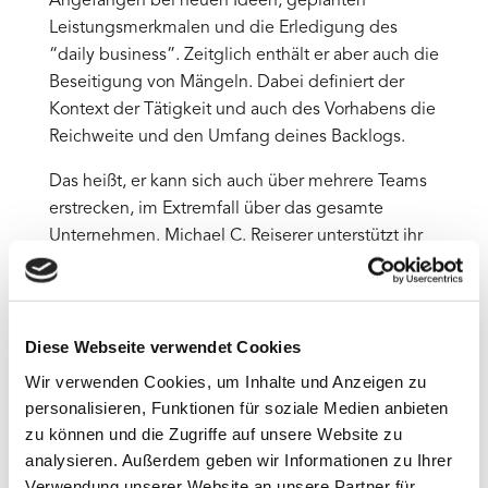
Angefangen bei neuen Ideen, geplanten
Leistungsmerkmalen und die Erledigung des
“daily business”. Zeitglich enthält er aber auch die
Beseitigung von Mängeln. Dabei definiert der
Kontext der Tätigkeit und auch des Vorhabens die
Reichweite und den Umfang deines Backlogs.
Das heißt, er kann sich auch über mehrere Teams
erstrecken, im Extremfall über das gesamte
Unternehmen. Michael C. Reiserer unterstützt ihr
Unternehmen bei der Digitalisierung. Vom
Standort München aus unterstützt er als Investor,
Speaker und Interim Manager. Für weitere
Informationen nehmen Sie Kontakt auf zu Michael
Diese Webseite verwendet Cookies
C. Reiserer.
Wir verwenden Cookies, um Inhalte und Anzeigen zu
personalisieren, Funktionen für soziale Medien anbieten
Gute und schlechte Backlogs
zu können und die Zugriffe auf unsere Website zu
Schlechte Backlogs sind unsichtbar und kann man
analysieren. Außerdem geben wir Informationen zu Ihrer
nicht verwalten. So landete zu viel Arbeit in der
Verwendung unserer Website an unsere Partner für