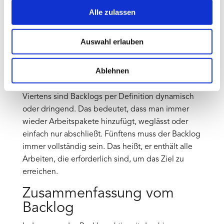
sichtbar ist und „anfällig“ kann man erledigen.
Alle zulassen
Zweitens muss er ausreichend detailliert
beschrieben sein, damit man sie umsetzen kann.
Auswahl erlauben
Basierend ist die Priorisierung an dritter Stelle. Die
Notwendigkeit von Details und Priorisierung ist
Ablehnen
eine positive, verstärkende Interaktion. Nur was
man versteht, kann man dann auch auswerten.
Viertens sind Backlogs per Definition dynamisch
oder dringend. Das bedeutet, dass man immer
wieder Arbeitspakete hinzufügt, weglässt oder
einfach nur abschließt. Fünftens muss der Backlog
immer vollständig sein. Das heißt, er enthält alle
Arbeiten, die erforderlich sind, um das Ziel zu
erreichen.
Zusammenfassung vom
Backlog