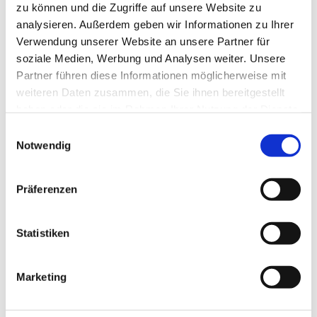
zu können und die Zugriffe auf unsere Website zu
digitaler Erlebnisse, Integrieren und Verbinden
analysieren. Außerdem geben wir Informationen zu Ihrer
von Kunden und Steigern des Umsatzes mit
Verwendung unserer Website an unsere Partner für
Partnern. Verschiedene Funktionen helfen
soziale Medien, Werbung und Analysen weiter. Unsere
Unternehmen, das digitale Erlebnis für Kunden
Partner führen diese Informationen möglicherweise mit
und Partner zu optimieren. Somit können
weiteren Daten zusammen, die Sie ihnen bereitgestellt
Unternehmen alle Daten aus anderen Systemen,
haben oder die sie im Rahmen Ihrer Nutzung der Dienste
wie beispielsweise CRM-Systemen, übernehmen.
gesammelt haben.
Einwilligungsauswahl
Auf diese Weise kann man Geschäftsprozesse
Notwendig
verknüpfen und optimieren. Zudem profitieren
auch Partner, denn durch diese Integration können
Präferenzen
sie Unternehmen Leads effizient führen. Ein
weiteres Feature ist die Personalisierung.
Basierend auf dem Benutzerverhalten schlägt die
Statistiken
Cloud automatisch spezifische Links zu Inhalten,
Gruppen und Experten vor. So kann man die
Marketing
Website anpassen, dass sie das Unternehmen
optimal repräsentiert. Weitere Features sind die
Optimierung für die mobile Nutzung. Aber auch