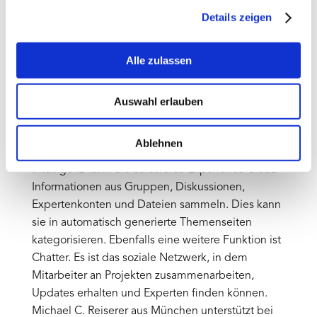
Details zeigen
dank der integrierten „Lightning“-Funktionen und
Vorlagen können Unternehmen schnell Portale,
Websites und anderes erstellen.
Alle zulassen
Ebenfalls können sie andere Projekte zur
Optimierung des Benutzererlebnisses umsetzen.
Auswahl erlauben
Zudem kann man Vorlagen für Unternehmen
anpassen und dies erfordert keine
Ablehnen
Programmierkenntnisse. Mithilfe der künstlichen
Intelligenz kann die Salesforce Experience Cloud
Informationen aus Gruppen, Diskussionen,
Expertenkonten und Dateien sammeln. Dies kann
sie in automatisch generierte Themenseiten
kategorisieren. Ebenfalls eine weitere Funktion ist
Chatter. Es ist das soziale Netzwerk, in dem
Mitarbeiter an Projekten zusammenarbeiten,
Updates erhalten und Experten finden können.
Michael C. Reiserer aus München unterstützt bei