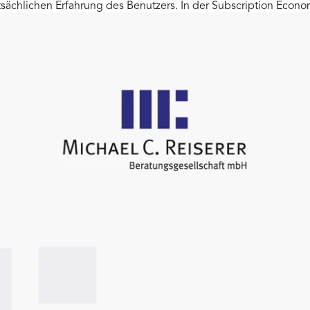
tsächlichen Erfahrung des Benutzers. In der Subscription Econ
mfassender als reine Kauftransaktionen. Sie verändert das Spi
hael C. Reiserer unterstützt Unternehmen bei der Digitalisierun
 Investor, Speaker und Interim Manager. Für weitere Informatio
s München.
punkt
dlegenden Wandel hin zu einer ergebnisorientierten und
undenorientierte Sichtweise bedeutet, dass Sie auf Ihre Kunde
 lernen. Dies geht weit über die reine Produktentwicklung un
 nicht auf einmal, sondern zahlen regelmäßig für die Nutzung 
tändig in Kontakt mit dem Kunden ist. Deswegen kann er auch d
ieren. So kann man nach und nach ein Angebot entwickeln, das
egelt. Daher ist der Schlüssel zu einem Geschäftswachstum de
von Multi-Channel-Erlebnissen und -Services. Diese sollten sich
bedürfnissen ausrichten. Michael C. Reiserer berät und unters