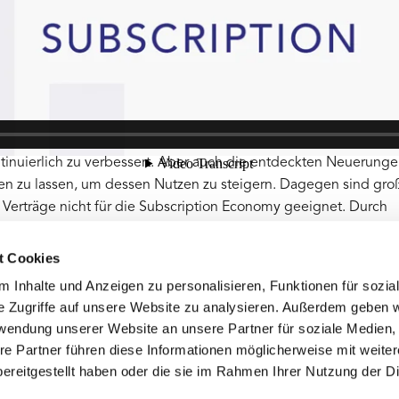
m München.
n Unternehmen und etablierten Unternehmen tätig.
i der Subscription Economy
rlich zu fördern und voranzutreiben. Dazu kann man aaS (as-a-
novation ein kontinuierlicher Prozess. In dem man das Produkt o
tinuierlich zu verbessert. Aber auch die entdeckten Neuerung
ßen zu lassen, um dessen Nutzen zu steigern. Dagegen sind gro
 Verträge nicht für die Subscription Economy geeignet. Durch
dukte und direkte Implementierung neuer Features möchte man
Kontakt zwischen F&E- und dem Go-to-Market-Team ist desweg
t Cookies
dürfnisse analysieren und die Bereitstellung neuer
 Inhalte und Anzeigen zu personalisieren, Funktionen für sozia
tifiziert und vertritt das Go-to-Market-Team die Interessen des
e Zugriffe auf unsere Website zu analysieren. Außerdem geben w
ine dynamische, eng zusammenarbeitende interne Organisation 
rwendung unserer Website an unsere Partner für soziale Medien
rschafft sie einen Wettbewerbsvorteil gegenüber dem Wettbewe
re Partner führen diese Informationen möglicherweise mit weite
ereitgestellt haben oder die sie im Rahmen Ihrer Nutzung der D
 kontaktieren Sie Michael C. Reiserer aus München.