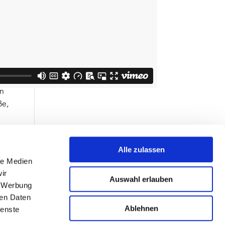
der
en
ße,
 auch
en
Alle zulassen
le Medien
ir
Auswahl erlauben
mit
, Werbung
rb.
ren Daten
Ablehnen
ienste