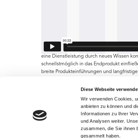
seit langem erfolgreich Start-ups in und u
Er ist im Management von mittelständische
Nicht stehen bleiben be
Daher ist es wichtig, Innovationen kontinuie
Service) Innovationen nutzen. Somit sind In
eine Dienstleistung durch neues Wissen kon
schnellstmöglich in das Endprodukt einflie
breite Produkteinführungen und langfristige
kontinuierliche Weiterentwicklung der Pro
die Kundenbindung verbessern. Ein enger 
Diese Webseite verwende
unerlässlich. Nur so kann man die Kundenbe
Wir verwenden Cookies, um
Mehrwertfunktionen sicherstellen. Dabei iden
anbieten zu können und di
Kunden und des Vertriebsteams. So hilft e
Informationen zu Ihrer Ve
schnellem Informationsfluss. Zusätzlich ve
und Analysen weiter. Unse
zusammen, die Sie ihnen b
Sie möchten mehr zum Thema erfahren? Dann
gesammelt haben.