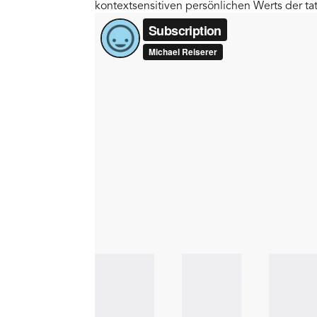
kontextsensitiven persönlichen Werts der ta
sind Geschäftsmodellüberlegungen weitaus u
und schafft damit neue Erfolgsfaktoren. Mic
ihnen zum Wachstum zu verhelfen.
Vom Standort München aus unterstützt er als
melden Sie sich bei Michael C. Reiserer au
Der Kunde im Mittel
Die Subscription Economy treibt einen grun
kundenorientierten Sichtweise voran. Eine k
achten und aus ihrem Verhalten und Nutzung
Vertrieb hinaus. Kunden kaufen ein Produkt
wieder. Das bedeutet, dass der Lieferant s
Interessen des Kunden kontinuierlich optim
Bedürfnisse des Kunden am besten widerspi
erfolgreiche Aufbau und die Bereitstellung 
Laufe der Zeit verbessern und an den Kunden