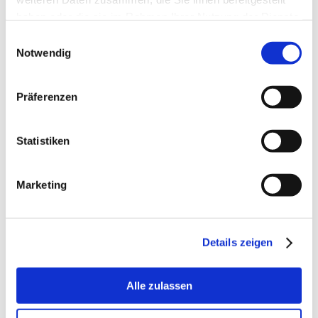
aus unterstützt er als Investor, Speaker und Interim
haben oder die sie im Rahmen Ihrer Nutzung der Dienste
Manager. Für weitere Informationen nehmen Sie
gesammelt haben.
Einwilligungsauswahl
Kontakt auf zu Michael C. Reiserer.
Notwendig
Vernetzung heißt bedürfnisorientiert handeln
Was uns in einer privaten sozialen Umgebung
Präferenzen
automatisch funktioniert, muss man in einer
Unternehmensumgebung speziell auslösen.
Menschen wenden sich an andere, um bestimmte
Statistiken
Bedürfnisse zu befriedigen. Sei es,
Produktempfehlungen zu erhalten, Hilfe zu
Marketing
bekommen, Erlebnisse mit anderen zu teilen.
Dagegen müssen Unternehmen Strukturen für
ihre Mitarbeiter schaffen. Sie müssen die
Details zeigen
Möglichkeit geben, bedarfsgerecht zu handeln
und sich gezielt mit Menschen zu beschäftigen.
Mit Menschen, die ihnen beruflich helfen können,
Alle zulassen
wie z. B. Vorbilder. Denn diese können sie
ermutigen, aber auch unterstützen bei der Lösung