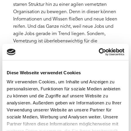
starren Struktur hin zu einer agilen vernetzten
Organisation zu bewegen. Denn in dieser können
Informationen und Wissen fließen und neue Ideen
reifen. Und das Ganze nicht, weil neue Jobs und
agile Jobs gerade im Trend liegen. Sondern,
Vernetzung ist überlebenswichtig für die
Unternehmen. Aber wie könnte das erfolgreich
sein?
Das ist nicht einfach. Denn gerade im klassischen
Diese Webseite verwendet Cookies
Unternehmensumfeld haben viele Menschen
Wir verwenden Cookies, um Inhalte und Anzeigen zu
gelernt, ihre Kompetenzbereiche zu definieren
personalisieren, Funktionen für soziale Medien anbieten
und zu schließen. Deswegen muss man genau
zu können und die Zugriffe auf unsere Website zu
hier ansetzen und den Menschen aufzeigen,
analysieren. Außerdem geben wir Informationen zu Ihrer
warum eine Vernetzung sinnvoll ist. Michael C.
Verwendung unserer Website an unsere Partner für
Reiserer unterstützt ihr Unternehmen bei der
soziale Medien, Werbung und Analysen weiter. Unsere
Digitalisierung, um ihr Unternehmen zum
Partner führen diese Informationen möglicherweise mit
Wachstum zu verhelfen. Vom Standort München
weiteren Daten zusammen, die Sie ihnen bereitgestellt