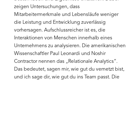
zeigen Untersuchungen, dass
Mitarbeitermerkmale und Lebensläufe weniger
die Leistung und Entwicklung zuverlässig
vorhersagen. Aufschlussreicher ist es, die
Interaktionen von Menschen innerhalb eines
Unternehmens zu analysieren. Die amerikanischen
Wissenschaftler Paul Leonardi und Noshir
Contractor nennen das „Relationale Analytics“.
Das bedeutet, sagen mir, wie gut du vernetzt bist,
und ich sage dir, wie gut du ins Team passt. Die
Untersuchungen zeigen auch, dass nicht die
Personen mit den meisten Kontakten oder „unter“
sich die meiste Wirkung erzielen. Sondern die
Mitarbeiter, die am stärksten mit anderen
verbunden sind. Sie möchten mehr zum Thema
erfahren? Dann kontaktieren Sie Michael C.
Reiserer aus München.