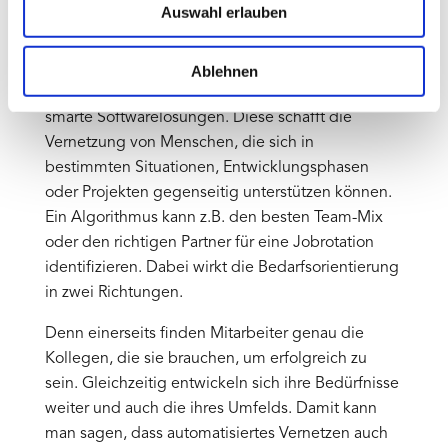
Auswahl erlauben
unternehmensbezogener Aufgaben. Aber wie
kann ein Unternehmen seinen Mitarbeitern den
Sinn von Vernetzung verdeutlichen? Zum Beispiel
Ablehnen
durch automatisiertes Matching. Es gibt dafür
smarte Softwarelösungen. Diese schafft die
Vernetzung von Menschen, die sich in
bestimmten Situationen, Entwicklungsphasen
oder Projekten gegenseitig unterstützen können.
Ein Algorithmus kann z.B. den besten Team-Mix
oder den richtigen Partner für eine Jobrotation
identifizieren. Dabei wirkt die Bedarfsorientierung
in zwei Richtungen.
Denn einerseits finden Mitarbeiter genau die
Kollegen, die sie brauchen, um erfolgreich zu
sein. Gleichzeitig entwickeln sich ihre Bedürfnisse
weiter und auch die ihres Umfelds. Damit kann
man sagen, dass automatisiertes Vernetzen auch